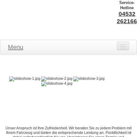
Service-
Hotline
04532
262166
Menu
STARTSEITE
ANGEBOTE
LEISTUNGEN
ANFAHRT
KONTAKT
IMPRESSUM
DATENSCHUTZ
Unser Anspruch ist Ihre Zufriedenheit. Wir beraten Sie zu jedem Problem mit
Ihrem Fahrzeug und bieten die entsprechende Leistung an. Pünktlichkeit ist