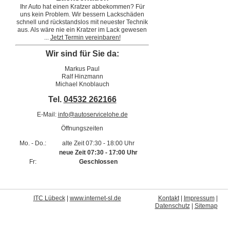
Ihr Auto hat einen Kratzer abbekommen? Für
uns kein Problem. Wir bessern Lackschäden
schnell und rückstandslos mit neuester Technik
aus. Als wäre nie ein Kratzer im Lack gewesen
...
Jetzt Termin vereinbaren!
Wir sind für Sie da:
Markus Paul
Ralf Hinzmann
Michael Knoblauch
Tel.
04532 262166
E-Mail:
info@autoservicelohe.de
Öffnungszeiten
Mo. - Do.:
alte Zeit 07:30 - 18:00 Uhr
neue Zeit 07:30 - 17:00 Uhr
Fr:
Geschlossen
I
TC Lübeck
|
www.internet-sl.de
Kontakt
|
Impressum
|
Datenschutz
|
Sitemap